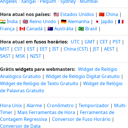
Angeles
·
Xangai
·
Pequim
·
Sydney
·
Mumbai
Hora atual nos países:
🇺🇸 Estados Unidos
|
🇨🇳 China
|
🇮🇳 Índia
|
🇬🇧 Reino Unido
|
🇩🇪 Alemanha
|
🇯🇵 Japão
|
🇫🇷
França
|
🇨🇦 Canadá
|
🇦🇺 Austrália
|
🇧🇷 Brasil
|
Hora atual em
fusos horários
:
UTC
|
GMT
|
CET
|
PST
|
MST
|
CST
|
EST
|
EET
|
IST
|
China (CST)
|
JST
|
AEST
|
SAST
|
MSK
|
NZST
|
Grátis
widgets
para webmasters:
Widget de Relógio
Analógico Gratuito
|
Widget de Relógio Digital Gratuito
|
Widget de Relógio de Texto Gratuito
|
Widget de Relógio
de Palavras Gratuito
Hora Unix
|
Alarme
|
Cronômetro
|
Temporizador
|
Multi-
Timer
|
Mais Ferramentas de Hora
|
Ferramentas de
Contagem Regressiva
|
Conversor de Fuso Horário
|
Conversor de Data