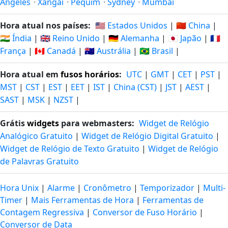
Angeles
·
Xangai
·
Pequim
·
Sydney
·
Mumbai
Hora atual nos países:
🇺🇸 Estados Unidos
|
🇨🇳 China
|
🇮🇳 Índia
|
🇬🇧 Reino Unido
|
🇩🇪 Alemanha
|
🇯🇵 Japão
|
🇫🇷
França
|
🇨🇦 Canadá
|
🇦🇺 Austrália
|
🇧🇷 Brasil
|
Hora atual em
fusos horários
:
UTC
|
GMT
|
CET
|
PST
|
MST
|
CST
|
EST
|
EET
|
IST
|
China (CST)
|
JST
|
AEST
|
SAST
|
MSK
|
NZST
|
Grátis
widgets
para webmasters:
Widget de Relógio
Analógico Gratuito
|
Widget de Relógio Digital Gratuito
|
Widget de Relógio de Texto Gratuito
|
Widget de Relógio
de Palavras Gratuito
Hora Unix
|
Alarme
|
Cronômetro
|
Temporizador
|
Multi-
Timer
|
Mais Ferramentas de Hora
|
Ferramentas de
Contagem Regressiva
|
Conversor de Fuso Horário
|
Conversor de Data